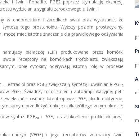
ieka i świni. Ponadto, PGE2 poprzez stymulację ekspresji
ostu wydzielania sygnału zarodkowego u świni;
kliny w endometrium i zarodkach świni oraz wykazanie, że
K
syntezę tego prostanoidu. Wyższy poziom prostacykliny,
ch, może mieć istotne znaczenie dla prawidłowego odżywiania
pr
P
nik hamujący białaczkę (LIF) produkowane przez komórki
z swoje receptory na komórkach trofoblastu zwiększają
p
 samym, obie cytokiny odgrywają istotną rolę w procesie
A
i – estradiol oraz PGE
zwiększają syntezę i uwalnianie PGE
2
2
torów PGE
. Świadczy to o istnieniu autoamplifikacyjnej pętli
d
2
że zwiększać stosunek luteotropowej PGE
do luteolitycznej
2
tym samym przedłużyć funkcję ciałka żółtego w tym okresie;
S
enów syntaz PGF
i PGE
oraz określenie profilu ekspresji
2α
2
m
T
błonka naczyń (VEGF) i jego receptorów w macicy świni