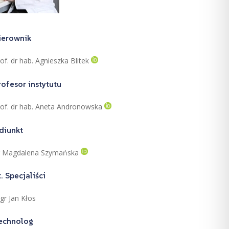
ierownik
of. dr hab. Agnieszka Blitek
rofesor instytutu
rof. dr hab. Aneta Andronowska
diunkt
r Magdalena Szymańska
t. Specjaliści
gr Jan Kłos
echnolog