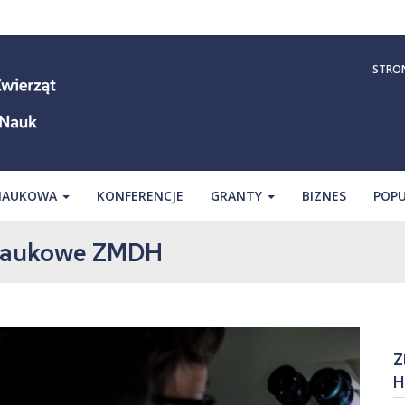
STRO
 NAUKOWA
KONFERENCJE
GRANTY
BIZNES
POPU
 naukowe ZMDH
Z