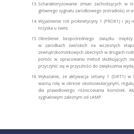
Scharakteryzowanie zmian zachodzących w t
głównego sygnału zarodkowego (estradiolu)
in v
Wyjaśnienie roli prokinetycyny 1 (PROK1) i jej
łożyska u świni;
Określenie bezpośredniego związku międz
w zarodkach świńskich na wczesnych etap
zewnątrzkomórkowych obecnych w drogach rodn
pomóc w opracowaniu metod skutkujących zw
przyczynić się w przyszłości do zwiększenia wydaj
Wykazanie, że aktywacja sirtuiny 1 (SIRT1) w
ważną rolę w okresie okołoowulacyjnym, regul
dla prawidłowego różnicowania komórek. Ak
sygnałowym zależnym od cAMP.