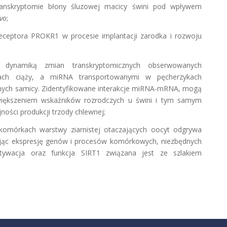
ranskryptomie błony śluzowej macicy świni pod wpływem
ivo
;
 receptora PROKR1 w procesie implantacji zarodka i rozwoju
y dynamiką zmian transkryptomicznych obserwowanych
ach ciąży, a miRNA transportowanymi w pęcherzykach
ych samicy. Zidentyfikowane interakcje miRNA-mRNA, mogą
iększeniem wskaźników rozrodczych u świni i tym samym
ności produkcji trzody chlewnej;
 komórkach warstwy ziarnistej otaczających oocyt odgrywa
ując ekspresję genów i procesów komórkowych, niezbędnych
tywacja oraz funkcja SIRT1 związana jest ze szlakiem