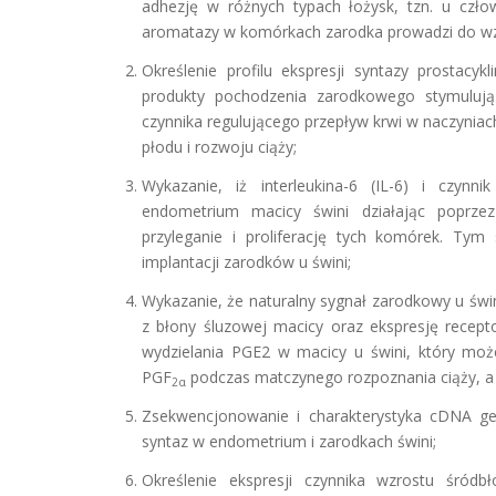
adhezję w różnych typach łożysk, tzn. u człow
aromatazy w komórkach zarodka prowadzi do wzr
Określenie profilu ekspresji syntazy prostacy
produkty pochodzenia zarodkowego stymulują 
czynnika regulującego przepływ krwi w naczynia
płodu i rozwoju ciąży;
Wykazanie, iż interleukina-6 (IL-6) i czyn
endometrium macicy świni działając poprze
przyleganie i proliferację tych komórek. Tym
implantacji zarodków u świni;
Wykazanie, że naturalny sygnał zarodkowy u świn
z błony śluzowej macicy oraz ekspresję recep
wydzielania PGE2 w macicy u świni, który mo
PGF
podczas matczynego rozpoznania ciąży, a 
2α
Zsekwencjonowanie i charakterystyka cDNA g
syntaz w endometrium i zarodkach świni;
Określenie ekspresji czynnika wzrostu śród