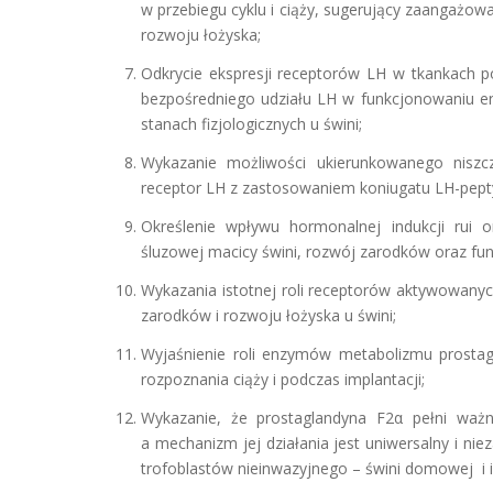
w przebiegu cyklu i ciąży, sugerujący zaangażowa
rozwoju łożyska;
Odkrycie ekspresji receptorów LH w tkankach 
bezpośredniego udziału LH w funkcjonowaniu en
stanach fizjologicznych u świni;
Wykazanie możliwości ukierunkowanego niszc
receptor LH z zastosowaniem koniugatu LH-peptyd
Określenie wpływu hormonalnej indukcji rui 
śluzowej macicy świni, rozwój zarodków oraz funk
Wykazania istotnej roli receptorów aktywowany
zarodków i rozwoju łożyska u świni;
Wyjaśnienie roli enzymów metabolizmu prostag
rozpoznania ciąży i podczas implantacji;
Wykazanie, że prostaglandyna F2α pełni ważn
a mechanizm jej działania jest uniwersalny i ni
trofoblastów nieinwazyjnego – świni domowej i i