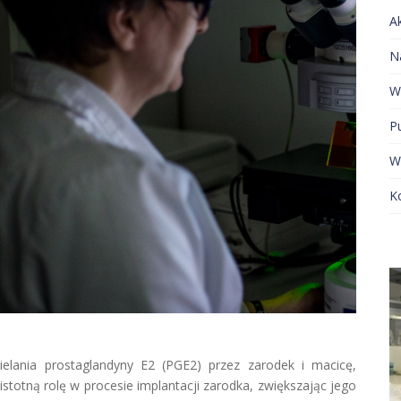
A
N
W
Pu
W
K
elania prostaglandyny E2 (PGE2) przez zarodek i macicę,
totną rolę w procesie implantacji zarodka, zwiększając jego