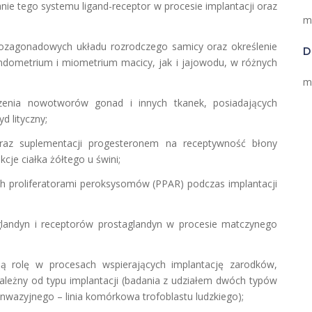
nie tego systemu ligand-receptor w procesie implantacji oraz
m
pozagonadowych układu rozrodczego samicy oraz określenie
D
dometrium i miometrium macicy, jak i jajowodu, w różnych
m
zenia nowotworów gonad i innych tkanek, posiadających
 lityczny;
oraz suplementacji progesteronem na receptywność błony
cje ciałka żółtego u świni;
ch proliferatorami peroksysomów (PPAR) podczas implantacji
landyn i receptorów prostaglandyn w procesie matczynego
ą rolę w procesach wspierających implantację zarodków,
ezależny od typu implantacji (badania z udziałem dwóch typów
nwazyjnego – linia komórkowa trofoblastu ludzkiego);