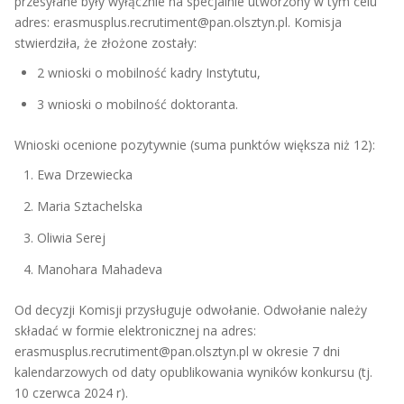
przesyłane były wyłącznie na specjalnie utworzony w tym celu
adres: erasmusplus.recrutiment@pan.olsztyn.pl. Komisja
stwierdziła, że złożone zostały:
2 wnioski o mobilność kadry Instytutu,
3 wnioski o mobilność doktoranta.
Wnioski ocenione pozytywnie (suma punktów większa niż 12):
Ewa Drzewiecka
Maria Sztachelska
Oliwia Serej
Manohara Mahadeva
Od decyzji Komisji przysługuje odwołanie. Odwołanie należy
składać w formie elektronicznej na adres:
erasmusplus.recrutiment@pan.olsztyn.pl w okresie 7 dni
kalendarzowych od daty opublikowania wyników konkursu (tj.
10 czerwca 2024 r).