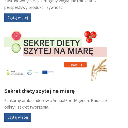
Zastanówmy się, jak mógłby wyglądać rok 2100 z
perspektywy produkcji żywności…
Czytaj więcej
​Sekret diety szytej na miarę
Szukamy ambasadorów #AnnualFoodAgenda. Badacze
odkryli sekret tworzenia…
Czytaj więcej