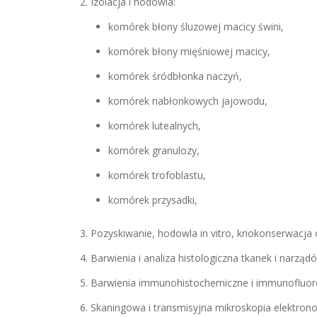
Izolacja i hodowla:
komórek błony śluzowej macicy świni,
komórek błony mięśniowej macicy,
komórek śródbłonka naczyń,
komórek nabłonkowych jajowodu,
komórek lutealnych,
komórek granulozy,
komórek trofoblastu,
komórek przysadki,
Pozyskiwanie, hodowla in vitro, kriokonserwacja o
Barwienia i analiza histologiczna tkanek i narzą
Barwienia immunohistochemiczne i immunofluor
Skaningowa i transmisyjna mikroskopia elektron