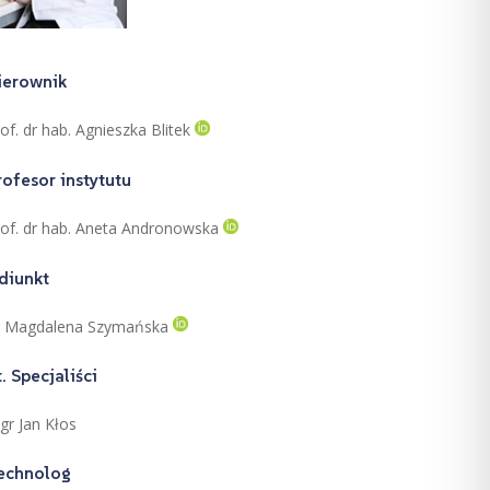
ierownik
of. dr hab. Agnieszka Blitek
rofesor instytutu
rof. dr hab. Aneta Andronowska
diunkt
r Magdalena Szymańska
t. Specjaliści
gr Jan Kłos
echnolog