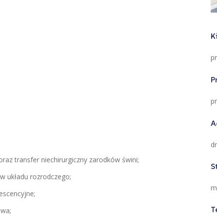
K
pr
P
p
A
d
raz transfer niechirurgiczny zarodków świni;
S
dów układu rozrodczego;
m
escencyjne;
T
owa;