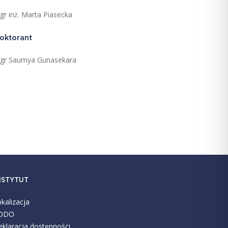
gr inż. Marta Piasecka
oktorant
gr Saumya Gunasekara
NSTYTUT
kalizacja
ODO
klaracja dostępności