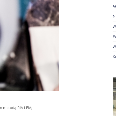
A
N
W
Pu
W
K
 metodą RIA i EIA;