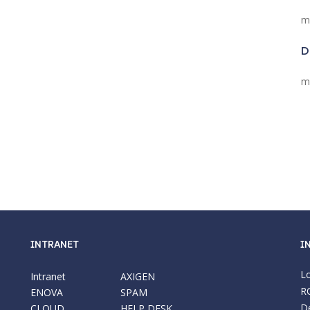
m
D
m
INTRANET
I
Lo
Intranet
AXIGEN
R
ENOVA
SPAM
De
CLOUD
HELP DESK