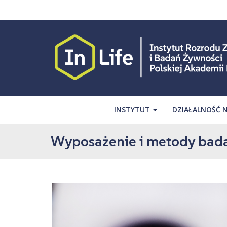
S
k
i
p
t
o
m
a
i
INSTYTUT
DZIAŁALNOŚĆ
n
c
o
Wyposażenie i metody ba
n
t
e
n
t