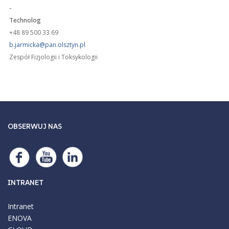
-
Technolog
+48 89 500 33 69
b.jarmicka@pan.olsztyn.pl
Zespół Fizjologii i Toksykologii
OBSERWUJ NAS
INTRANET
Intranet
ENOVA