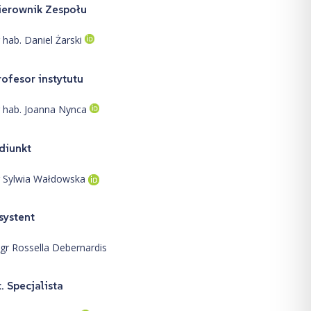
ierownik Zespołu
 hab. Daniel Żarski
rofesor instytutu
r hab. Joanna Nynca
diunkt
r Sylwia Wałdowska
systent
gr Rossella Debernardis
t. Specjalista