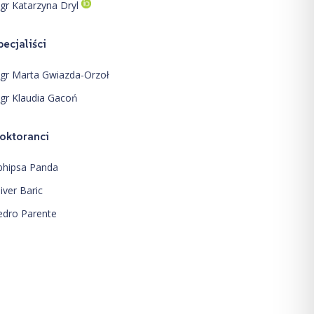
gr Katarzyna Dryl
pecjaliści
gr Marta Gwiazda-Orzoł
gr Klaudia Gacoń
oktoranci
bhipsa Panda
iver Baric
edro Parente