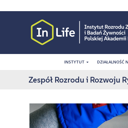
S
k
i
p
t
o
m
a
i
INSTYTUT
DZIAŁALNOŚĆ
n
c
o
Zespół Rozrodu i Rozwoju 
n
t
e
n
t