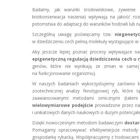
Badamy, jak warunki środowiskowe, żywienie o
kriokonserwacja nasienia) wpływają na jakość ro
potomstwa do adaptacji do warunków hodowli lub na
Szczególną uwagę poświęcamy tzw.
niegenety
w dziedziczeniu cech pełnią molekuły występujące w 
Aby jeszcze lepiej poznać procesy wpływające na
epigenetyczną regulacją dziedziczenia cech u 
genów, które nie wynikają ze zmian w samej
na funkcjonowanie organizmu).
W naszych badaniach wykorzystujemy zarówno k
zootechnicznej analizy fenotypowej ryb, które 
zaawansowanymi metodami omicznymi (takimi j
wielowymiarowe podejście
prowadzone przez nas
i unikatowych danych naukowych o dużym potencjale
Dzięki nowoczesnym metodom badawczym
dostar
Pomagamy opracowywać efektywniejsze metody h
gospodarkę rybacką. Współpracujemy z hodowcami