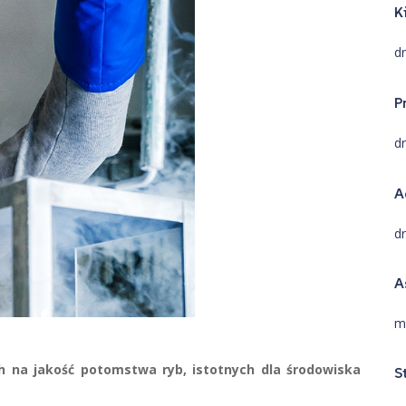
K
dr
P
d
A
d
A
m
h na jakość potomstwa ryb, istotnych dla środowiska
S