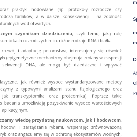
m
raz praktyki hodowlane (np. protokoły rozrodcze czy
zrodczą tarlaków, a w dalszej konsekwencji – na zdolność
S
turalnych wód otwartych.
m
cznym czynnikom dziedziczenia
, czyli temu, jaką rolę
komórkach rozrodczych m.in. różne rodzaje RNA i białka.
m
 rozwój i adaptację potomstwa, interesujemy się również
ryb
(epigenetyczne mechanizmy obejmują zmiany w ekspresji
D
 sekwencji DNA, ale mogą być dziedziczne i wpływać
A
lasyczne, jak również wysoce wystandaryzowane metody
Ol
łączymy z typowymi analizami stanu fizjologicznego oraz
P
ak transkryptomika oraz proteomika). Poprzez takie
 badania umożliwiają pozyskiwanie wysoce wartościowych
 aplikacyjnym.
czamy wiedzę przydatną naukowcom, jak i hodowcom
.
odowli i zarządzania rybami, wspierając zrównoważoną
 ryb oraz angażujemy się w ochronę ekosystemów wodnych,