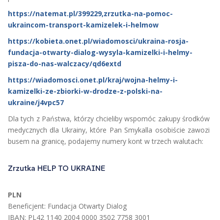
https://natemat.pl/399229,zrzutka-na-pomoc-
ukraincom-transport-kamizelek-i-helmow
https://kobieta.onet.pl/wiadomosci/ukraina-rosja-
fundacja-otwarty-dialog-wysyla-kamizelki-i-helmy-
pisza-do-nas-walczacy/qd6extd
https://wiadomosci.onet.pl/kraj/wojna-helmy-i-
kamizelki-ze-zbiorki-w-drodze-z-polski-na-
ukraine/j4vpc57
Dla tych z Państwa, którzy chcieliby wspomóc zakupy środków
medycznych dla Ukrainy, które Pan Smykalla osobiście zawozi
busem na granicę, podajemy numery kont w trzech walutach:
Zrzutka HELP TO UKRAINE
PLN
Beneficjent: Fundacja Otwarty Dialog
IBAN: PL42 1140 2004 0000 3502 7758 3001